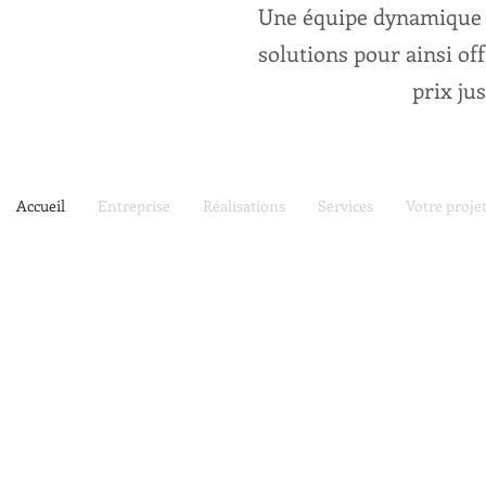
Une équipe dynamique qu
solutions pour ainsi off
prix jus
Accueil
Entreprise
Réalisations
Services
Votre proje